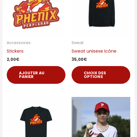
plu
var
Les
op
pe
êtr
Accessoires
Sweat
cho
Stickers
Sweat unisexe Icône
sur
2,00
€
35,00
€
la
pa
AJOUTER AU
CHOIX DES
PANIER
OPTIONS
du
pro
Ce
produit
a
plusieurs
variations.
Les