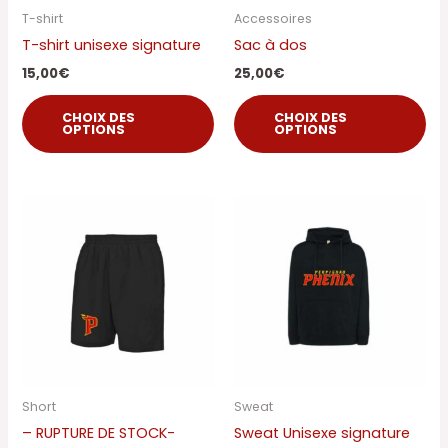
être
êtr
T-shirt
Accessoires
choisies
cho
T-shirt unisexe signature
Sac à dos
sur
sur
15,00
€
25,00
€
la
la
page
pa
CHOIX DES
CHOIX DES
OPTIONS
OPTIONS
du
du
produit
pro
Ce
Ce
produit
pro
a
a
plusieurs
plu
variations.
var
Les
Les
options
op
peuvent
pe
être
êtr
Short
Sweat
choisies
cho
– RUPTURE DE STOCK-
Sweat Unisexe signature
sur
sur