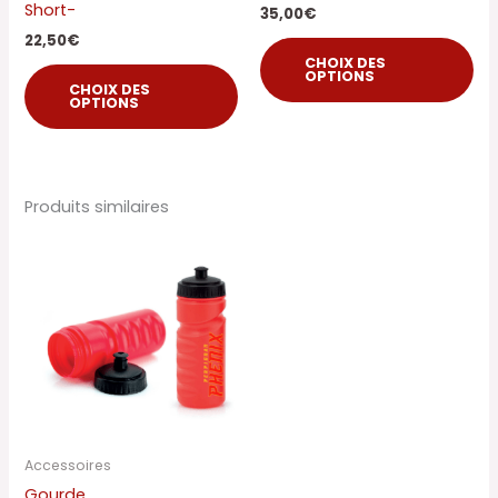
Short-
35,00
€
la
la
22,50
€
page
pa
CHOIX DES
OPTIONS
du
du
CHOIX DES
OPTIONS
produit
pro
Produits similaires
Accessoires
Gourde