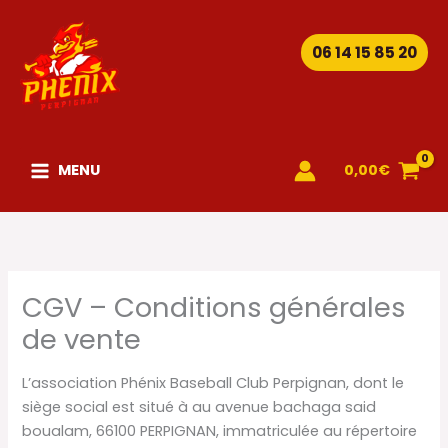
Aller
au
06 14 15 85 20
contenu
MENU
0,00
€
CGV – Conditions générales
de vente
L’association Phénix Baseball Club Perpignan, dont le
siège social est situé à au avenue bachaga said
boualam, 66100 PERPIGNAN, immatriculée au répertoire